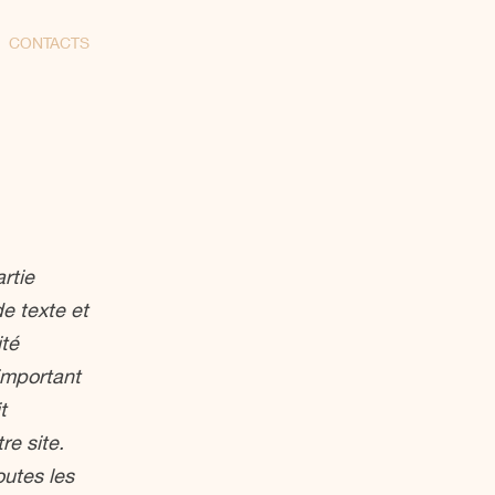
CONTACTS
rtie
e texte et
ité
 important
t
re site.
outes les