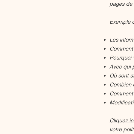
pages de v
Exemple d
Les inform
Comment v
Pourquoi v
Avec qui p
Où sont s
Combien d
Comment v
Modificati
Cliquez ic
votre poli