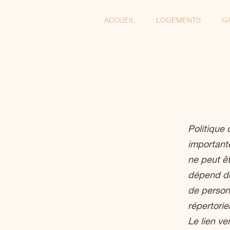
ACCUEIL
LOGEMENTS
G
Politique 
important
ne peut êt
dépend des
de personn
répertorie
Le lien ve